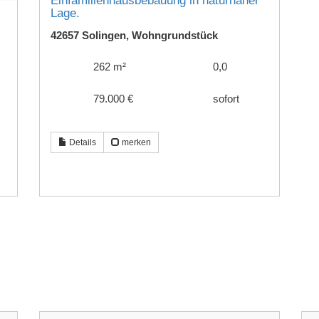
Einfamilienhausbebauung in naturnaher
Lage.
42657 Solingen, Wohngrundstück
262 m²
0,0
79.000 €
sofort
Details
merken