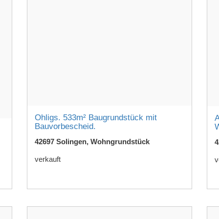
Ohligs. 533m² Baugrundstück mit
A
Bauvorbescheid.
W
42697 Solingen, Wohngrundstück
4
verkauft
v