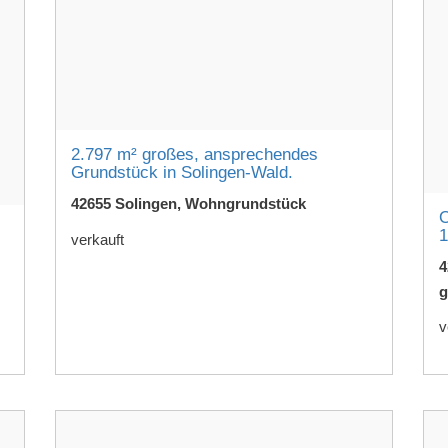
2.797 m² großes, ansprechendes
Grundstück in Solingen-Wald.
42655 Solingen, Wohngrundstück
O
1
verkauft
4
g
v