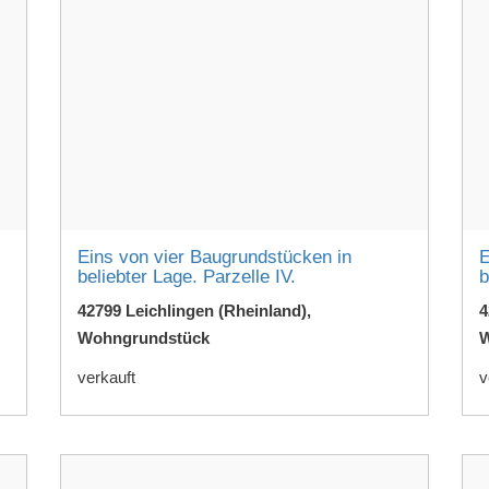
Eins von vier Baugrundstücken in
E
beliebter Lage. Parzelle IV.
b
42799 Leichlingen (Rheinland),
4
Wohngrundstück
W
verkauft
v