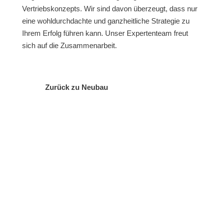
Vertriebskonzepts. Wir sind davon überzeugt, dass nur
eine wohldurchdachte und ganzheitliche Strategie zu
Ihrem Erfolg führen kann. Unser Expertenteam freut
sich auf die Zusammenarbeit.
Zurück zu Neubau
Wir beraten Sie gerne!
Sollten Sie Fragen haben oder eine
kostenlose Erstberatung wünschen, dann
hinterlassen Sie hier bitte Ihre Kontaktdaten.