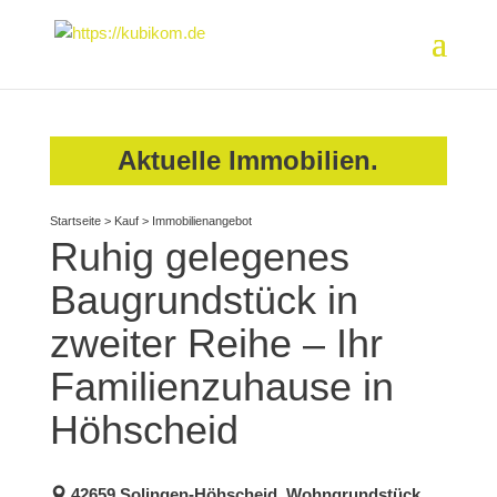
Aktuelle Immobilien.
Startseite
>
Kauf
>
Immobilienangebot
Ruhig gelegenes
Baugrundstück in
zweiter Reihe – Ihr
Familienzuhause in
Höhscheid
42659 Solingen-Höhscheid, Wohngrundstück