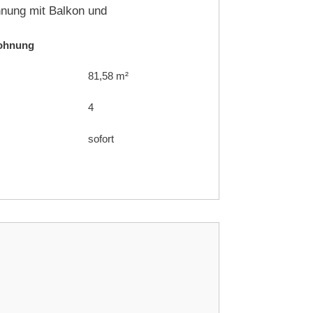
nung mit Balkon und
wohnung
81,58 m²
4
sofort