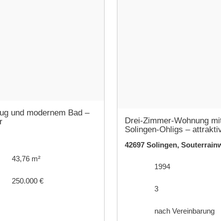
zug und modernem Bad –
Drei-Zimmer-Wohnung mit 
r
Solingen-Ohligs – attrakti
42697 Solingen, Souterrai
43,76 m²
1994
250.000 €
3
nach Vereinbarung