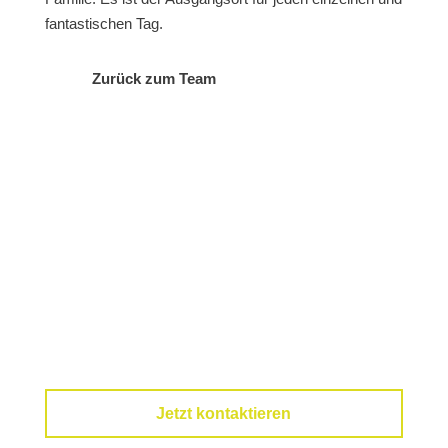
fantastischen Tag.
Zurück zum Team
Wir beraten Sie gerne!
Sollten Sie Fragen haben oder eine
kostenlose Erstberatung wünschen, dann
hinterlassen Sie hier bitte Ihre Kontaktdaten.
Wir rufen Sie schnellstmöglich zurück.
Jetzt kontaktieren