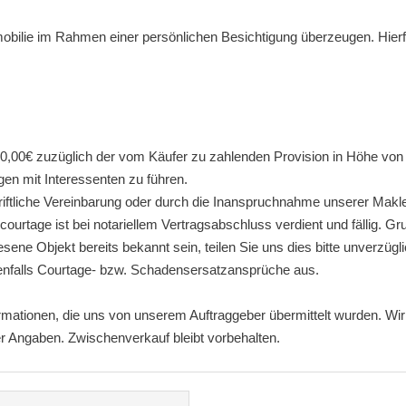
obilie im Rahmen einer persönlichen Besichtigung überzeugen. Hierfü
00,00€ zuzüglich der vom Käufer zu zahlenden Provision in Höhe von 
gen mit Interessenten zu führen.
iftliche Vereinbarung oder durch die Inanspruchnahme unserer Makle
ourtage ist bei notariellem Vertragsabschluss verdient und fällig. G
esene Objekt bereits bekannt sein, teilen Sie uns dies bitte unverzü
enfalls Courtage- bzw. Schadensersatzansprüche aus.
ormationen, die uns von unserem Auftraggeber übermittelt wurden. W
eser Angaben. Zwischenverkauf bleibt vorbehalten.