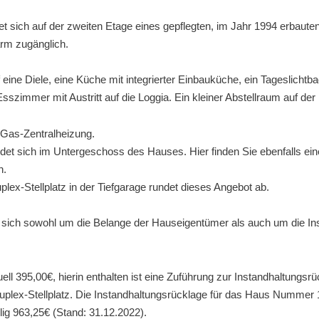
 sich auf der zweiten Etage eines gepflegten, im Jahr 1994 erbauten
arm zugänglich.
uf eine Diele, eine Küche mit integrierter Einbauküche, ein Tagesli
zimmer mit Austritt auf die Loggia. Ein kleiner Abstellraum auf der
 Gas-Zentralheizung.
et sich im Untergeschoss des Hauses. Hier finden Sie ebenfalls ei
n.
lex-Stellplatz in der Tiefgarage rundet dieses Angebot ab.
sich sowohl um die Belange der Hauseigentümer als auch um die Ins
ell 395,00€, hierin enthalten ist eine Zuführung zur Instandhaltungsr
plex-Stellplatz. Die Instandhaltungsrücklage für das Haus Nummer 13
ilig 963,25€ (Stand: 31.12.2022).