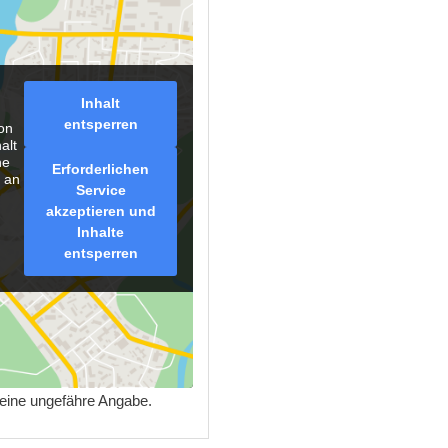
Inhalt
entsperren
on
alt
he
Erforderlichen
n an
Service
akzeptieren und
Inhalte
entsperren
r eine ungefähre Angabe.