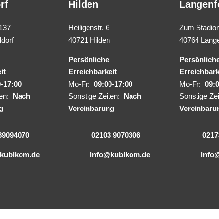
rf
Hilden
Langenf
 137
Heiligenstr. 6
Zum Stadion
dorf
40721 Hilden
40764 Lange
Persönliche
Persönlich
it
Erreichbarkeit
Erreichbark
0-17:00
Mo-Fr:
09:00-17:00
Mo-Fr:
09:0
ten:
Nach
Sonstige Zeiten:
Nach
Sonstige Ze
g
Vereinbarung
Vereinbaru
89094070
02103 9070306
0217
kubikom.de
info@kubikom.de
info