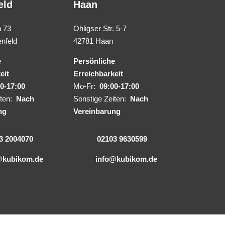
eld
Haan
 73
Ohligser Str. 5-7
nfeld
42781 Haan
e
Persönliche
eit
Erreichbarkeit
0-17:00
Mo-Fr:
09:00-17:00
iten:
Nach
Sonstige Zeiten:
Nach
ng
Vereinbarung
3 2004070
02103 9630599
@kubikom.de
info@kubikom.de