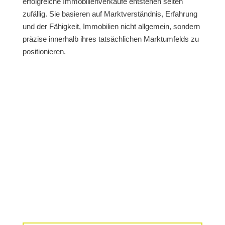
erfolgreiche Immobilienverkäufe entstehen selten
zufällig. Sie basieren auf Marktverständnis, Erfahrung
und der Fähigkeit, Immobilien nicht allgemein, sondern
präzise innerhalb ihres tatsächlichen Marktumfelds zu
positionieren.
Wir beraten Sie gerne!
Sollten Sie Fragen haben oder eine
kostenlose Erstberatung wünschen, dann
hinterlassen Sie hier bitte Ihre Kontaktdaten.
Wir rufen Sie schnellstmöglich zurück.