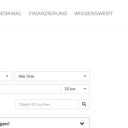
DENKMAL
FINANZIERUNG
WISSENSWERT
Alle Orte
25 km
igen!