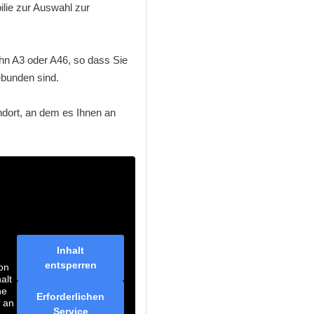
ilie zur Auswahl zur
ahn A3 oder A46, so dass Sie
ebunden sind.
andort, an dem es Ihnen an
Inhalt
entsperren
on
alt
he
Erforderlichen
n an
Service