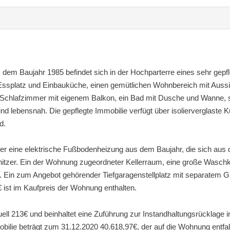
em Baujahr 1985 befindet sich in der Hochparterre eines sehr gepf
t Essplatz und Einbauküche, einen gemütlichen Wohnbereich mit Aussi
s Schlafzimmer mit eigenem Balkon, ein Bad mit Dusche und Wanne, s
d lebensnah. Die gepflegte Immobilie verfügt über isolierverglaste K
d.
ber eine elektrische Fußbodenheizung aus dem Baujahr, die sich aus
itzer. Ein der Wohnung zugeordneter Kellerraum, eine große Waschkü
Ein zum Angebot gehörender Tiefgaragenstellplatz mit separatem Gr
0€ ist im Kaufpreis der Wohnung enthalten.
ell 213€ und beinhaltet eine Zuführung zur Instandhaltungsrücklage 
bilie beträgt zum 31.12.2020 40.618,97€, der auf die Wohnung entfal