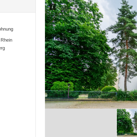
ohnung
 Rhein
erg