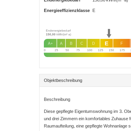
Energie­effizienz­klasse
E
Endenergiebedarf
150,00
kWh/(m²·a)
E
A+
A
B
C
D
F
0
25
50
75
100
125
150
175
Objekt­beschreibung
Beschreibung
Diese gepflegte Eigentumswohnung im 3. Obe
und drei Zimmern ein komfortables Zuhause f
Raumaufteilung, eine gepflegte Wohnanlage 