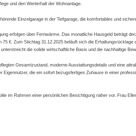
lege und den Werterhalt der Wohnanlage.
ehörende Einzelgarage in der Tiefgarage, die komfortables und sicher
g erfolgen über Fernwärme. Das monatliche Hausgeld beträgt derzei
 75 €. Zum Stichtag 31.12.2025 beläuft sich die Erhaltungsrücklage
unterstreicht die solide wirtschaftliche Basis und die nachhaltige B
legten Gesamtzustand, moderne Ausstattungsdetails und eine attrak
er Eigennutzer, die ein sofort bezugsfertiges Zuhause in einer professi
bilie im Rahmen einer persönlichen Besichtigung näher vor. Frau Ellen 