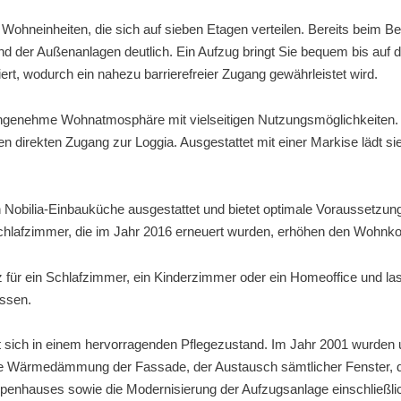
ohneinheiten, die sich auf sieben Etagen verteilen. Bereits beim B
 der Außenanlagen deutlich. Ein Aufzug bringt Sie bequem bis auf
liert, wodurch ein nahezu barrierefreier Zugang gewährleistet wird.
 angenehme Wohnatmosphäre mit vielseitigen Nutzungsmöglichkeiten
n direkten Zugang zur Loggia. Ausgestattet mit einer Markise lädt si
n Nobilia-Einbauküche ausgestattet und bietet optimale Voraussetzung
Schlafzimmer, die im Jahr 2016 erneuert wurden, erhöhen den Wohnko
für ein Schlafzimmer, ein Kinderzimmer oder ein Homeoffice und lasse
assen.
t sich in einem hervorragenden Pflegezustand. Im Jahr 2001 wurd
die Wärmedämmung der Fassade, der Austausch sämtlicher Fenster, 
ppenhauses sowie die Modernisierung der Aufzugsanlage einschließli