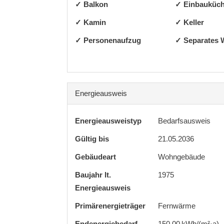
✓ Balkon
✓ Einbauküc
✓ Kamin
✓ Keller
✓ Personenaufzug
✓ Separates
Energieausweis
Energieausweistyp
Bedarfs­ausweis
Gültig bis
21.05.2036
Gebäudeart
Wohngebäude
Baujahr lt.
1975
Energieausweis
Primärenergieträger
Fernwärme
Endenergie­bedarf
150,00 kWh/(m²·a)