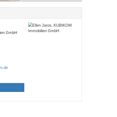
ien GmbH
om.de
4