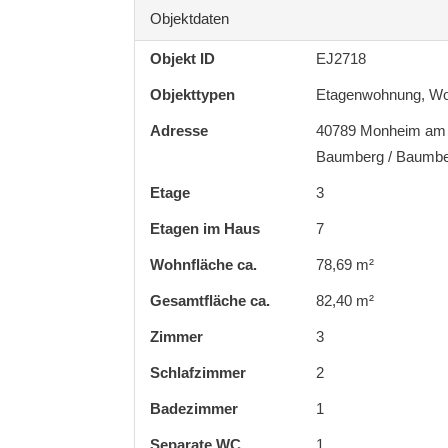
Objektdaten
Objekt ID
EJ2718
Objekttypen
Etagenwohnung, W
Adresse
40789 Monheim am
Baumberg / Baumb
Etage
3
Etagen im Haus
7
Wohnfläche ca.
78,69 m²
Gesamtfläche ca.
82,40 m²
Zimmer
3
Schlafzimmer
2
Badezimmer
1
Separate WC
1