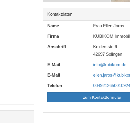
Kontaktdaten
Name
Frau Ellen Jaros
Firma
KUBIKOM Immobil
Anschrift
Keldersstr. 6
42697 Solingen
E-Mail
info@kubikom.de
E-Mail
ellen.jaros@kubik
Telefon
004921265001092
zum Kontaktformular