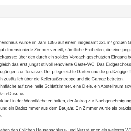
nendhaus wurde im Jahr 1986 auf einem insgesamt 221 m² großen Gru
ut dimensionierte Zimmer verteilt, sämtliche Freiheiten, die eine jung
ackgasse; über den durch ein solides Vordach geschützten Eingang b
h gleich das erst jüngst stilvoll renovierte Gäste-WC. Das Erdgeschos
ängen zur Terrasse. Der pflegeleichte Garten und die großzügige 
 zusätzlich über die Kelleraußentreppe und die Garage betreten.
nfläche auf zwei helle Schlafzimmer, eine Diele, ein Abstellraum so
k-in-Dusche.
uell in der Wohnfläche enthalten, der Antrag zur Nachgenehmigung d
le und ein Badezimmer aus dem Baujahr. Ein Zimmer wurde als prakti
.
neben den üblichen Hausanschluss- und Nutzräumen ein weiteres W