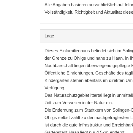
Alle Angaben basieren ausschließlich auf Inf
Vollständigkeit, Richtigkeit und Aktualität di
Lage
Dieses Einfamilienhaus befindet sich im Soling
der Grenze zu Ohligs und nahe zu Haan. In Ih
Nachbarschaft liegen überwiegend gepflegte 
Öffentliche Einrichtungen, Geschäfte des täg
Kindergärten stehen ebenfalls im direkten Um
Verfügung.
Das Naturschutzgebiet Ittertal liegt in unmit
lädt zum Verweilen in der Natur ein.
Die Entfernung zum Stadtkern von Solingen-O
Ohligs selbst zählt zu den nachgefragtesten 
ist durch die gute Infrastruktur und Erreichbar
Gartenstadt Haan liegt nur 4,5km entfernt.