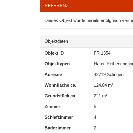
REFERENZ
Dieses Objekt wurde bereits erfolgreich vermit
Objektdaten
Objekt ID
FR 1354
Objekttypen
Haus, Reihenendha
Adresse
42719 Solingen
Wohnfläche ca.
124,84 m²
Grund­stück ca.
221 m²
Zimmer
5
Schlafzimmer
4
Badezimmer
2