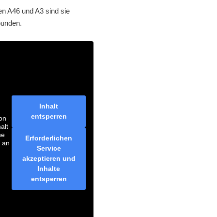
en A46 und A3 sind sie
bunden.
Inhalt
entsperren
on
alt
he
Erforderlichen
n an
Service
akzeptieren und
Inhalte
entsperren