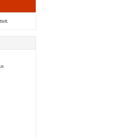
telt.
us