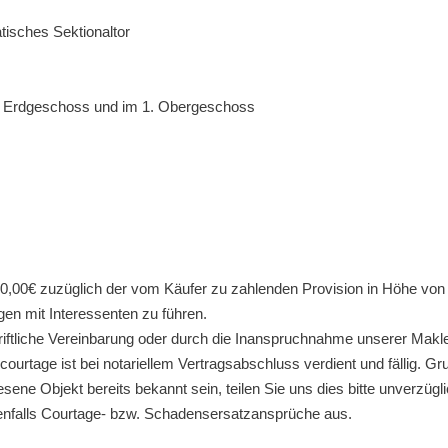
isches Sektionaltor
im Erdgeschoss und im 1. Obergeschoss
00,00€ zuzüglich der vom Käufer zu zahlenden Provision in Höhe von 
gen mit Interessenten zu führen.
iftliche Vereinbarung oder durch die Inanspruchnahme unserer Makle
ourtage ist bei notariellem Vertragsabschluss verdient und fällig. G
esene Objekt bereits bekannt sein, teilen Sie uns dies bitte unverzü
enfalls Courtage- bzw. Schadensersatzansprüche aus.