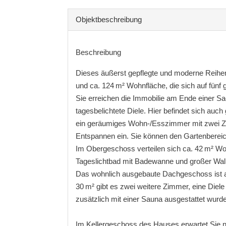
Objekt­beschreibung
Beschreibung
Dieses äußerst gepflegte und moderne Reihe
und ca. 124 m² Wohnfläche, die sich auf fünf g
Sie erreichen die Immobilie am Ende einer S
tagesbelichtete Diele. Hier befindet sich auc
ein geräumiges Wohn-/Esszimmer mit zwei Zug
Entspannen ein. Sie können den Gartenbereich
Im Obergeschoss verteilen sich ca. 42 m² Woh
Tageslichtbad mit Badewanne und großer Wal
Das wohnlich ausgebaute Dachgeschoss ist akt
30 m² gibt es zwei weitere Zimmer, eine Die
zusätzlich mit einer Sauna ausgestattet wurde
Im Kellergeschoss des Hauses erwartet Sie 