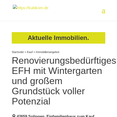
Aktuelle Immobilien.
Startseite
>
Kauf
>
Immobilienangebot
Renovierungsbedürftiges
EFH mit Wintergarten
und großem
Grundstück voller
Potenzial
42659 Solingen, Einfamilienhaus zum Kauf