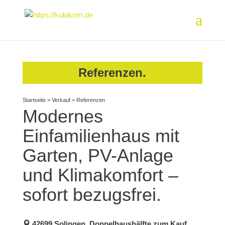
Referenzen.
Startseite
>
Verkauf
>
Referenzen
Modernes
Einfamilienhaus mit
Garten, PV-Anlage
und Klimakomfort –
sofort bezugsfrei.
42699 Solingen, Doppelhaushälfte zum Kauf