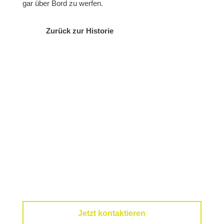
gar über Bord zu werfen.
Zurück zur Historie
Wir beraten Sie gerne!
Sollten Sie Fragen haben oder eine
kostenlose Erstberatung wünschen, dann
hinterlassen Sie hier bitte Ihre Kontaktdaten.
Wir rufen Sie schnellstmöglich zurück.
Jetzt kontaktieren