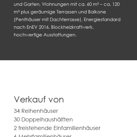
und Garten, Wohnungen mit ca. 60 m² – ca. 120
m² plus geräumige Terrassen und Balkone
(Penthäuser mit Dachterrasse), Energiestandard
nach EnEV 2016, Blockheizkraftwerk,
hochwertige Ausstattungen.
Verkauf von
34 Reihenhäuser
30 Doppelhaushälften
2 freistehende Einfamilienhäuser
6 Mehrfamilienhäuser