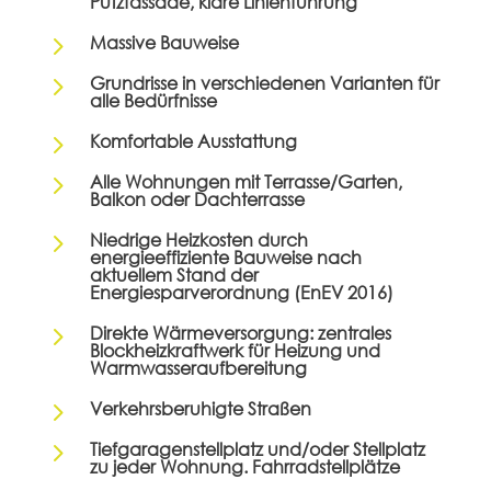
Putzfassade, klare Linienführung
5
Massive Bauweise
5
Grundrisse in verschiedenen Varianten für
alle Bedürfnisse
5
Komfortable Ausstattung
5
Alle Wohnungen mit Terrasse/Garten,
Balkon oder Dachterrasse
5
Niedrige Heizkosten durch
energieeffiziente Bauweise nach
aktuellem Stand der
Energiesparverordnung (EnEV 2016)
5
Direkte Wärmeversorgung: zentrales
Blockheizkraftwerk für Heizung und
Warmwasseraufbereitung
5
Verkehrsberuhigte Straßen
5
Tiefgaragenstellplatz und/oder Stellplatz
zu jeder Wohnung. Fahrradstellplätze